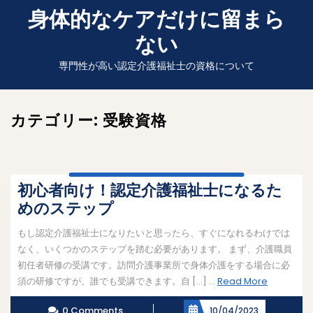
Skip
身体的なケアだけに留まら
to
ない
content
専門性が高い認定介護福祉士の資格について
カテゴリー:
受験資格
初心者向け！認定介護福祉士になるた
めのステップ
もし認定介護福祉士になりたいと思ったら、すぐになれるわけでは
なく、いくつかのステップを踏む必要があります。 まず、介護職員
初任者研修の受講です。訪問介護事業所で身体介護をする場合に必
Read
須の研修ですが、誰でも受講できます。自 […] ...
Read More
More
0 Comments
10/04/2023