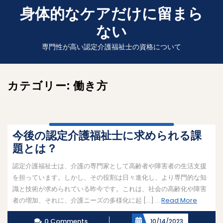
Skip
身体的なケアだけに留まら
to
ない
content
専門性が高い認定介護福祉士の資格について
カテゴリー:
働き方
今後の認定介護福祉士に求められる課
題とは？
認定介護福祉士は、介護の専門家として高齢者や障害者の生活支援
を担っています。しかし、その役割は日々進化し、より専門的な知
識と技術が求められている昨今です。これは、社会の高齢化や障害
Read
者の増加、それに、介護ニーズの多様化に起 […] ...
Read More
More
0 Comments
10/14/2023