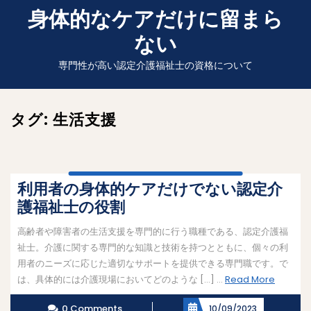
Skip
身体的なケアだけに留まら
to
ない
content
専門性が高い認定介護福祉士の資格について
タグ:
生活支援
利用者の身体的ケアだけでない認定介
護福祉士の役割
高齢者や障害者の生活支援を専門的に行う職種である、認定介護福
祉士。介護に関する専門的な知識と技術を持つとともに、個々の利
用者のニーズに応じた適切なサポートを提供できる専門職です。で
Read
は、具体的には介護現場においてどのような […] ...
Read More
More
0 Comments
10/09/2023